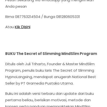
Anda pesan
Rima 087763214504
/ Bunga 081280605331
Disini
Atau
Klik
BUKU The Secret of Slimming MindSlim Program
Ditulis oleh Juli Triharto, Founder & Master MindSlim
Program, penulis buku laris The Secret of Slimming
HypnoLangsing, mendapat anugerah National Best
Seller by PT Gramedia Pustaka Utama.
Buku ini adalah versi terbaru dan update dari buku
pertama beliau, berisikan motivasi, metode dan
konsep serta panduan mempraktekan MindSlim